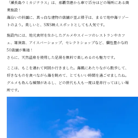
「瀬長島ウミカジテラス」は、
那覇空港から車で15分ほどの場所にある商
b
r
業施設
！
o
海沿いの斜面に、真っ白な建物の店舗が並ぶ様子は、まるで地中海リゾー
o
トのよう。美しいと、SNS映えスポットとしても人気です。
k
施設内には、地元食材を生かしたグルメやスイーツのレストランやカフ
ェ、雑貨店、アイスバーショップ、セレクトショップなど、個性豊かな約
50店舗が集結！
さらに、
天然温泉を使用した足湯を無料で楽しめるのも魅力
です。
ここは、もこを連れて何回か行きました。海風にあたりながら散歩して、
好きなものを食べながら海を眺めて、とてもいい時間を過ごせましたね。
グルメも色んな種類があるし、どの世代も人も一度は是非行ってほしい場
所です。