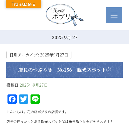
Translate »
2025 9月 27
日別アーカイブ:
2025年9月27日
店長のつぶやき No156 観光スポット②
投稿日
2025年9月27日
F
T
Li
a
w
n
こんにちは。花の店ポプリの店長です。
c
it
e
店長の行ったことある観光スポット②は
瀬長島ウミカジテラスです！
e
te