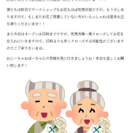
b
r
僕たちは昨日でワークショップもお花もほぼ完売状態ですが、もう少しあ
o
りますので、もしまだお花ご用意していない方がいらっしゃれば是非お立
o
ち寄りくださいませ！！
k
また今日はオープンは15時までですが、完売次第一度クローズしてお花を
仕入れにいきますので、15時よりも早くクローズする可能性がございます
のでご了承下さいませ。
おじーちゃおばーちゃんの笑顔を見に行きましょうね！本日も宜しくお願
い致します！