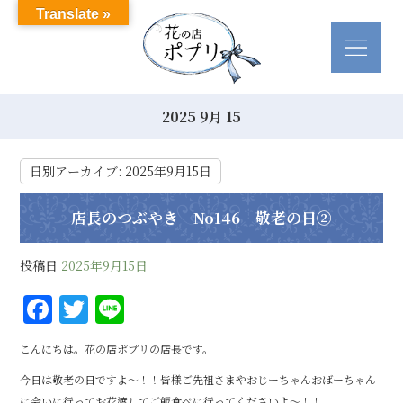
Translate »
2025 9月 15
日別アーカイブ:
2025年9月15日
店長のつぶやき No146 敬老の日②
投稿日
2025年9月15日
F
T
Li
a
w
n
こんにちは。花の店ポプリの店長です。
c
it
e
今日は敬老の日ですよ～！！皆様ご先祖さまやおじーちゃんおばーちゃん
e
te
に会いに行ってお花渡してご飯食べに行ってくださいよ～！！