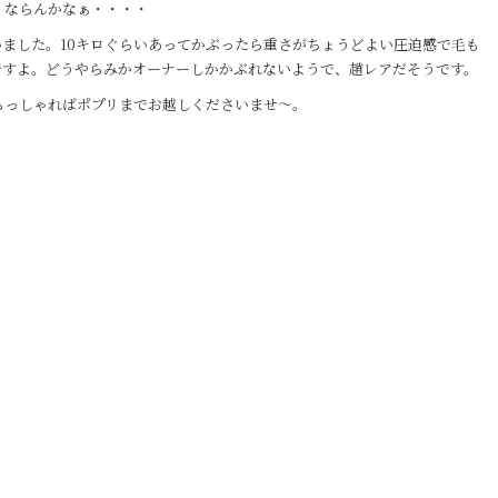
くならんかなぁ・・・・
ました。10キロぐらいあってかぶったら重さがちょうどよい圧迫感で毛も
ですよ。どうやらみかオーナーしかかぶれないようで、趙レアだそうです。
らっしゃればポプリまでお越しくださいませ～。