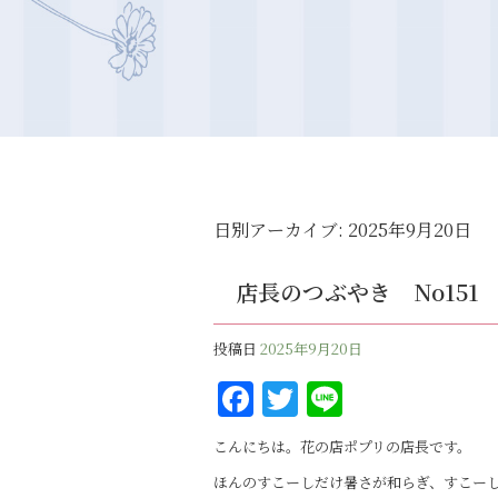
日別アーカイブ:
2025年9月20日
店長のつぶやき No15
投稿日
2025年9月20日
F
T
Li
a
w
n
こんにちは。花の店ポプリの店長です。
c
it
e
ほんのすこーしだけ暑さが和らぎ、すこー