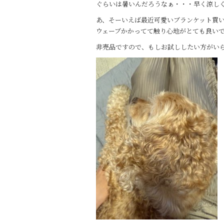
e
te
ぐらいは暑いんだろうなぁ・・・早く涼し
b
r
あ、そーいえば最近可愛いブランケット買い
o
ウェーブかかってて触り心地がとても良い
o
非売品ですので、もしお試ししたい方がい
k