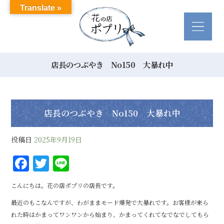
Translate »
店長のつぶやき No150 大暴れ中
店長のつぶやき No150 大暴れ中
投稿日
2025年9月19日
F
T
Li
a
w
n
こんにちは。花の店ポプリの店長です。
c
it
e
最近のもこなんですが、わがままモード爆発で大暴れです。お客様が来ら
e
te
れた時はかまってワンワンから始まり、かまってくれてなでなでしてもら