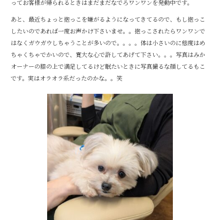
b
r
ってお客様が帰られるときはまだまだなでろワンワンを発動中です。
o
あと、最近ちょっと抱っこを嫌がるようになってきてるので、もし抱っこ
o
したいのであれば一度お声かけ下さいませ。。抱っこされたらワンワンで
はなくガウガウしちゃうことが多いので。。。。体は小さいのに態度はめ
k
ちゃくちゃでかいので、寛大な心で許してあげて下さい。。。写真はみか
オーナーの膝の上で満足してるけど眠たいときに写真撮るな顔してるもこ
です。実はオラオラ系だったのかな。。笑